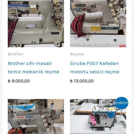
Brother
Reçme
Brother sıfır masalı
Siruba F007 Kafadan
temiz mekanik reçme
motorlu sessiz reçme
₺
9.000,00
₺
13.000,00
İndirim!