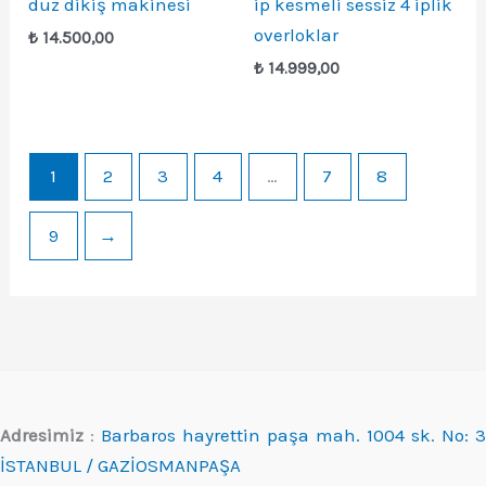
düz dikiş makinesi
ip kesmeli sessiz 4 iplik
overloklar
₺
14.500,00
₺
14.999,00
1
2
3
4
…
7
8
9
→
Adresimiz
:
Barbaros hayrettin paşa mah. 1004 sk. No: 3
İSTANBUL / GAZİOSMANPAŞA