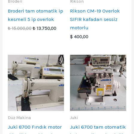
Broderi
Rikson
Broderi tam otomatik ip
Rikson CM-19 Overlok
kesmeli 5 ip overlok
SIFIR kafadan sessiz
motorlu
Orijinal
Şu
₺
15.000,00
₺
13.750,00
fiyat:
andaki
$
400,00
₺ 15.000,00.
fiyat:
₺ 13.750,00.
Düz Makina
Juki
Juki 8700 Fındık motor
Juki 6700 tam otomatik