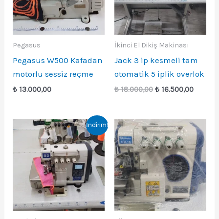
Pegasus
İkinci El Dikiş Makinası
Pegasus W500 Kafadan
Jack 3 ip kesmeli tam
motorlu sessiz reçme
otomatik 5 iplik overlok
Orijinal
Şu
₺
13.000,00
₺
18.000,00
₺
16.500,00
fiyat:
andaki
₺ 18.000,00.
fiyat:
₺ 16.50
İndirim!