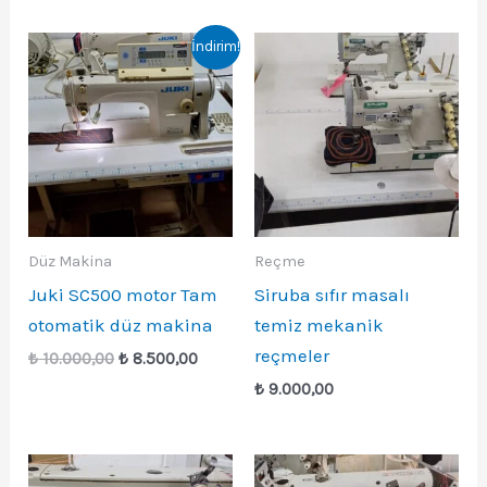
₺ 20.000,00.
fiyat:
₺ 16.00
İndirim!
Düz Makina
Reçme
Juki SC500 motor Tam
Siruba sıfır masalı
otomatik düz makina
temiz mekanik
reçmeler
Orijinal
Şu
₺
10.000,00
₺
8.500,00
fiyat:
andaki
₺
9.000,00
₺ 10.000,00.
fiyat:
₺ 8.500,00.