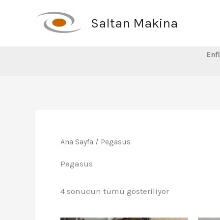
İçeriğe
atla
Saltan Makina
Enfl
Ana Sayfa
/ Pegasus
Pegasus
En
4 sonucun tümü gösteriliyor
yeniye
göre
sıralandı