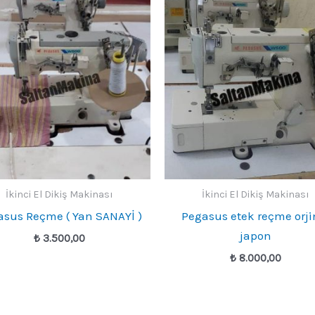
İkinci El Dikiş Makinası
İkinci El Dikiş Makinası
asus Reçme ( Yan SANAYİ )
Pegasus etek reçme orji
japon
₺
3.500,00
₺
8.000,00