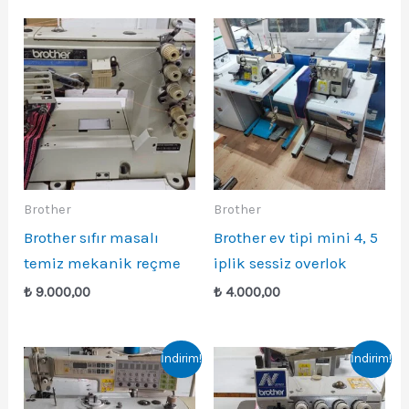
Brother
Brother
Brother sıfır masalı
Brother ev tipi mini 4, 5
temiz mekanik reçme
iplik sessiz overlok
₺
9.000,00
₺
4.000,00
İndirim!
İndirim!