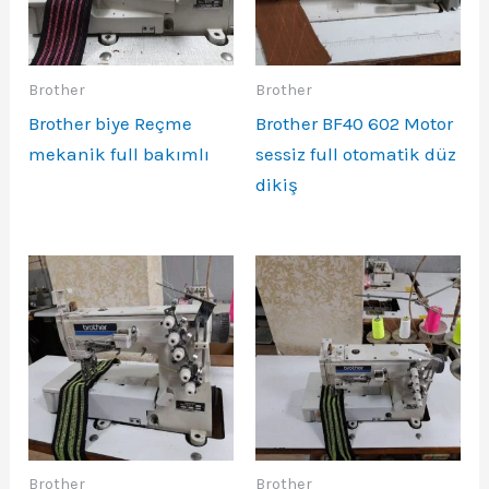
Brother
Brother
Brother biye Reçme
Brother BF40 602 Motor
mekanik full bakımlı
sessiz full otomatik düz
dikiş
Brother
Brother