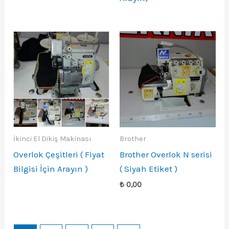
İkinci El Dikiş Makinası
Brother
Overlok Çeşitleri ( Fiyat
Brother Overlok N serisi
Bilgisi İçin Arayın )
( Siyah Etiket )
₺
0,00