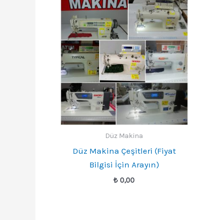
Düz Makina
Düz Makina Çeşitleri (Fiyat
Bilgisi İçin Arayın)
₺
0,00