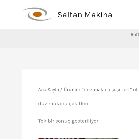
İçeriğe
atla
Saltan Makina
Enfl
Ana Sayfa
/ Ürünler “düz makina çeşitleri” ol
düz makina çeşitleri
Tek bir sonuç gösteriliyor