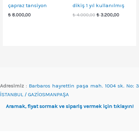
çapraz tansiyon
dikiş 1 yıl kullanılmış
Orijinal
Şu
₺
8.000,00
₺
4.000,00
₺
3.200,00
fiyat:
andaki
₺ 4.000,00.
fiyat:
₺ 3.200,0
Adresimiz
:
Barbaros hayrettin paşa mah. 1004 sk. No: 3
İSTANBUL / GAZİOSMANPAŞA
Aramak, fiyat sormak ve sipariş vermek için tıklayın!