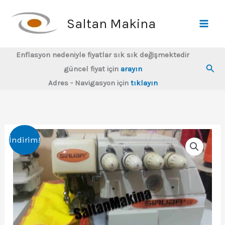
İçeriğe
atla
Saltan Makina
Enflasyon nedeniyle fiyatlar sık sık değişmektedir
Ara
güncel fiyat için
arayın
Adres - Navigasyon için
tıklayın
İndirim!