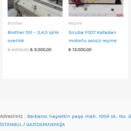
Brother
Reçme
Brother 551 – 3,4,5 iplik
Siruba F007 Kafadan
overlok
motorlu sessiz reçme
Orijinal
Şu
₺
4.000,00
₺
3.000,00
₺
13.000,00
fiyat:
andaki
₺ 4.000,00.
fiyat:
₺ 3.000,00.
Adresimiz
:
Barbaros hayrettin paşa mah. 1004 sk. No: 3
İSTANBUL / GAZİOSMANPAŞA