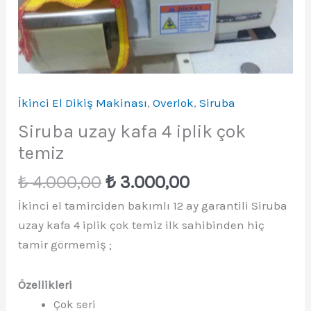
İkinci El Dikiş Makinası
,
Overlok
,
Siruba
Siruba uzay kafa 4 iplik çok
temiz
Orijinal
Şu
₺
4.000,00
₺
3.000,00
fiyat:
andaki
İkinci el tamirciden bakımlı 12 ay garantili Siruba
₺ 4.000,00.
fiyat:
uzay kafa 4 iplik çok temiz ilk sahibinden hiç
₺ 3.000,00.
tamir görmemiş ;
Özellikleri
Çok seri