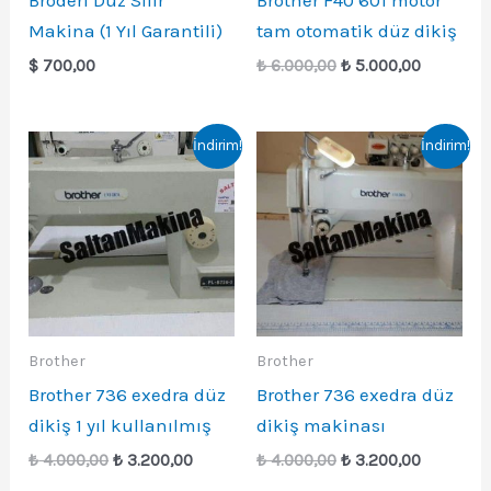
Broderi Düz Sıfır
Brother F40 601 motor
Makina (1 Yıl Garantili)
tam otomatik düz dikiş
Orijinal
Şu
$
700,00
₺
6.000,00
₺
5.000,00
fiyat:
andaki
₺ 6.000,00.
fiyat:
₺ 5.000,0
İndirim!
İndirim!
Brother
Brother
Brother 736 exedra düz
Brother 736 exedra düz
dikiş 1 yıl kullanılmış
dikiş makinası
Orijinal
Şu
Orijinal
Şu
₺
4.000,00
₺
3.200,00
₺
4.000,00
₺
3.200,00
fiyat:
andaki
fiyat:
andaki