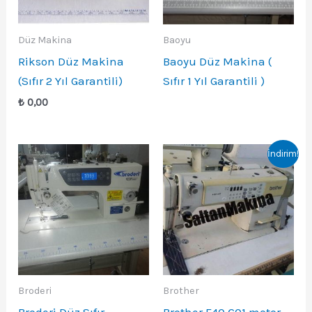
Düz Makina
Baoyu
Rikson Düz Makina
Baoyu Düz Makina (
(Sıfır 2 Yıl Garantili)
Sıfır 1 Yıl Garantili )
₺
0,00
İndirim!
Broderi
Brother