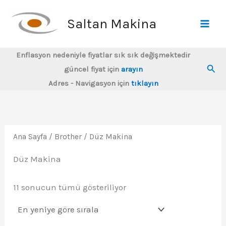
İçeriğe
atla
Saltan Makina
Enflasyon nedeniyle fiyatlar sık sık değişmektedir
Ara
güncel fiyat için
arayın
Adres - Navigasyon için
tıklayın
Ana Sayfa
/
Brother
/ Düz Makina
Düz Makina
En
11 sonucun tümü gösteriliyor
yeniye
göre
sıralandı