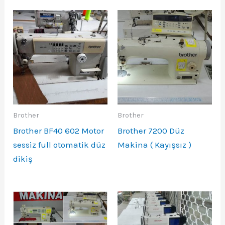
Brother
Brother
Brother BF40 602 Motor
Brother 7200 Düz
sessiz full otomatik düz
Makina ( Kayışsız )
dikiş