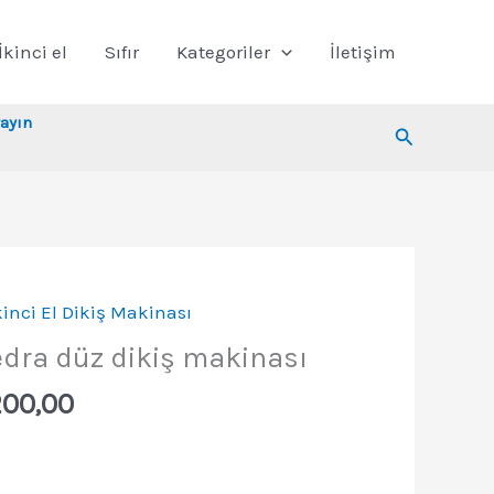
İkinci el
Sıfır
Kategoriler
İletişim
ayın
Arama
kinci El Dikiş Makinası
edra düz dikiş makinası
nal
Şu
200,00
:
andaki
000,00.
fiyat: