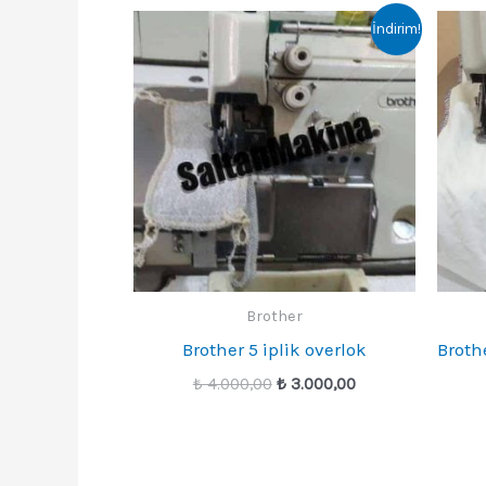
İndirim!
Brother
Brother 5 iplik overlok
Brothe
Orijinal
Şu
₺
4.000,00
₺
3.000,00
fiyat:
andaki
₺ 4.000,00.
fiyat:
₺ 3.000,00.