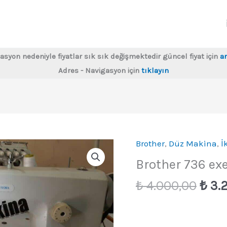
asyon nedeniyle fiyatlar sık sık değişmektedir güncel fiyat için
ar
Adres - Navigasyon için
tıklayın
Brother
,
Düz Makina
,
İ
Brother 736 ex
Oriji
₺
4.000,00
₺
3.
fiyat
₺ 4.