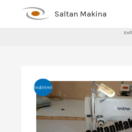
İçeriğe
atla
Saltan Makina
Enfl
İndirim!