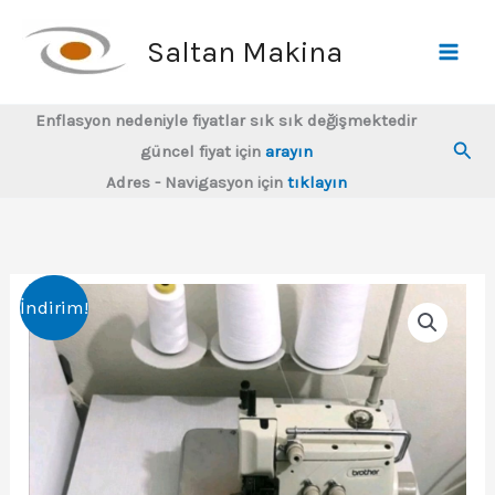
İçeriğe
atla
Saltan Makina
Enflasyon nedeniyle fiyatlar sık sık değişmektedir
Ara
güncel fiyat için
arayın
Adres - Navigasyon için
tıklayın
İndirim!