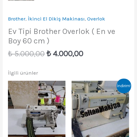
Brother
,
İkinci El Dikiş Makinası
,
Overlok
Ev Tipi Brother Overlok ( En ve
Boy 60 cm )
Orijinal
Şu
₺
5.000,00
₺
4.000,00
fiyat:
andaki
₺ 5.000,00.
fiyat:
İlgili ürünler
₺ 4.000,00.
İndirim!