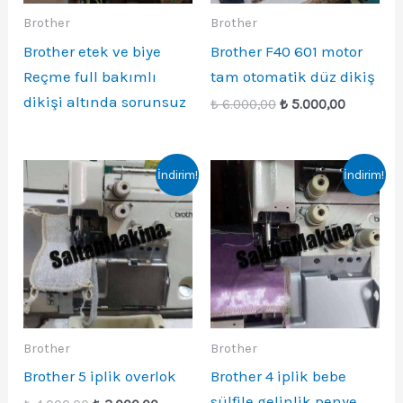
Brother
Brother
Brother etek ve biye
Brother F40 601 motor
Reçme full bakımlı
tam otomatik düz dikiş
dikişi altında sorunsuz
Orijinal
Şu
₺
6.000,00
₺
5.000,00
fiyat:
andaki
₺ 6.000,00.
fiyat:
₺ 5.000,0
İndirim!
İndirim!
Brother
Brother
Brother 5 iplik overlok
Brother 4 iplik bebe
sülfile gelinlik penye