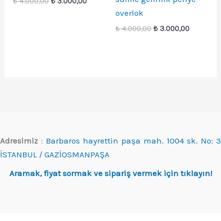
Orijinal
Şu
₺
4.000,00
₺
3.000,00
fiyat:
andaki
overlok
₺ 4.000,00.
fiyat:
Orijinal
Şu
₺ 3.000,00.
₺
4.000,00
₺
3.000,00
fiyat:
andaki
₺ 4.000,00.
fiyat:
₺ 3.000,0
Adresimiz
:
Barbaros hayrettin paşa mah. 1004 sk. No: 3
İSTANBUL / GAZİOSMANPAŞA
Aramak, fiyat sormak ve sipariş vermek için tıklayın!